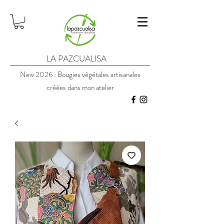
LA PAZCUALISA
New 2026 : Bougies végétales artisanales
créées dans mon atelier