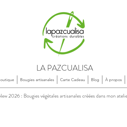
LA PAZCUALISA
Boutique
Bougies artisanales
Carte Cadeau
Blog
À propos
soires en textile, dessinés et confectionnés de manière artisanale, e
ew 2026 : Bougies végétales artisanales créées dans mon ateli