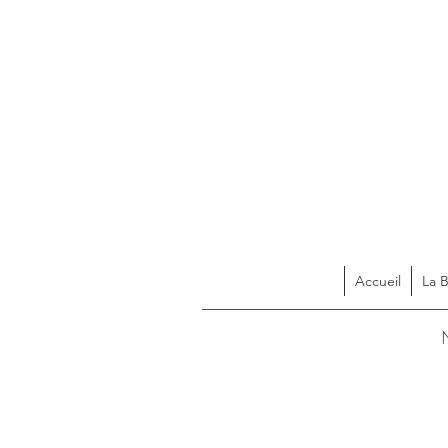
Accueil
La 
Acces
N