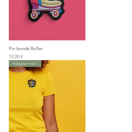
Pin brodé Roller
Prix
12,00 €
Adopte-moi !