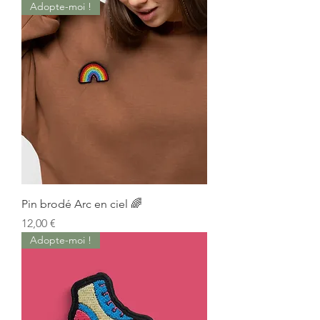
Adopte-moi !
Pin brodé Arc en ciel 🌈
Prix
12,00 €
Adopte-moi !