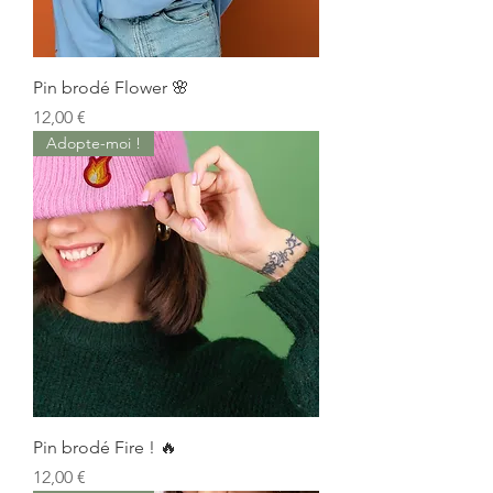
Pin brodé Flower 🌸
Prix
12,00 €
Adopte-moi !
Pin brodé Fire ! 🔥
Prix
12,00 €