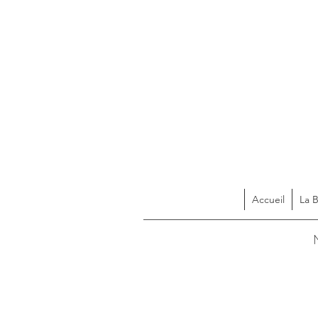
Accueil
La 
Acces
N