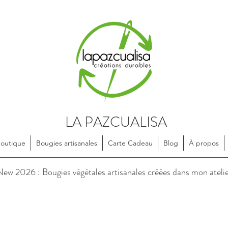
LA PAZCUALISA
Boutique
Bougies artisanales
Carte Cadeau
Blog
À propos
soires en textile, dessinés et confectionnés de manière artisanale, e
ew 2026 : Bougies végétales artisanales créées dans mon ateli