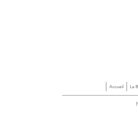
Accueil
La 
Acces
N