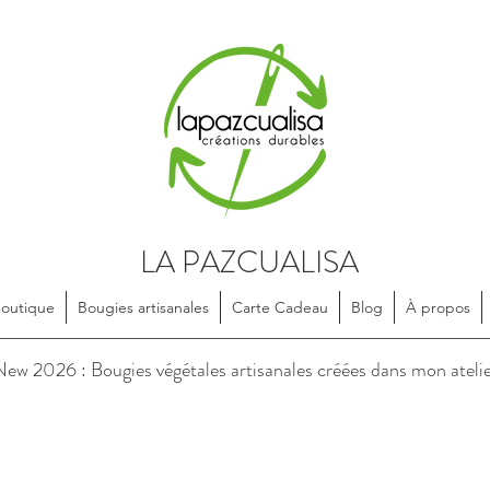
LA PAZCUALISA
Boutique
Bougies artisanales
Carte Cadeau
Blog
À propos
soires en textile, dessinés et confectionnés de manière artisanale, e
ew 2026 : Bougies végétales artisanales créées dans mon ateli