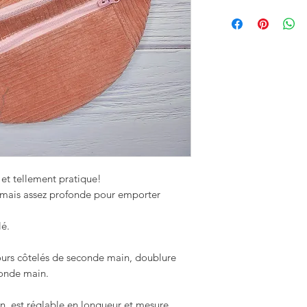
et tellement pratique!
" mais assez profonde pour emporter
lé.
ours côtelés de seconde main, doublure
conde main.
n, est réglable en longueur et mesure