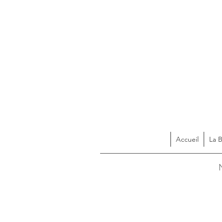
Accueil
La 
Acces
N