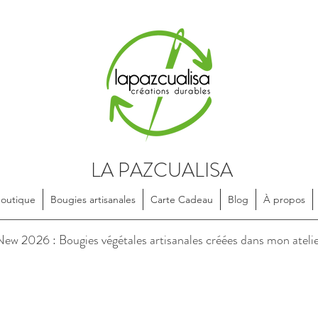
LA PAZCUALISA
Boutique
Bougies artisanales
Carte Cadeau
Blog
À propos
soires en textile, dessinés et confectionnés de manière artisanale, e
ew 2026 : Bougies végétales artisanales créées dans mon ateli