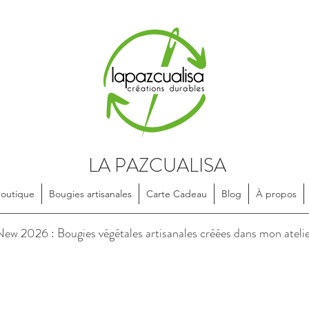
LA PAZCUALISA
Boutique
Bougies artisanales
Carte Cadeau
Blog
À propos
soires en textile, dessinés et confectionnés de manière artisanale, e
ew 2026 : Bougies végétales artisanales créées dans mon ateli