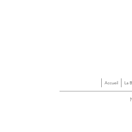
Accueil
La 
Acces
N