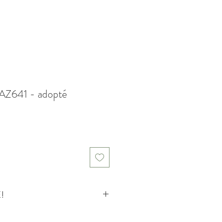
PAZ641 - adopté
!