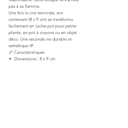
pas à sa flamme.
Une fois la cire terminée, son
contenant (8 x 9 cm) se transforme
facilement en cache-pot pour petite
plante, en pot à crayons ou en objet
déco. Une seconde vie durable et
esthétique 🌱
📏 Caractéristiques
Dimensions : 8 x 9 cm
Cire : coco & soja 100 % végétale
Parfum : fleur de cerisier –
fabrication française (Grasse)
Fabrication : artisanale
Usage : intérieur
Une bougie naturelle, élégante et
durable, parfaite pour créer une
atmosphère douce et authentique
chez soi.