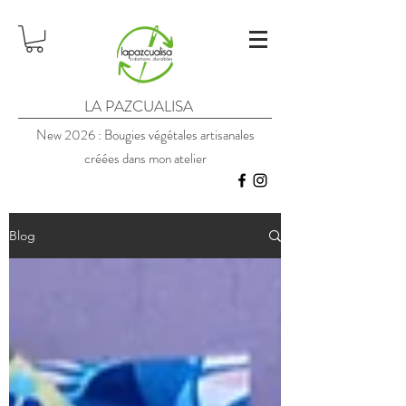
LA PAZCUALISA
New 2026 : Bougies végétales artisanales
créées dans mon atelier
Blog