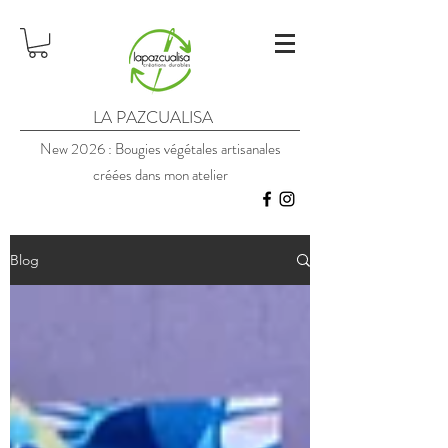
LA PAZCUALISA
New 2026 : Bougies végétales artisanales
créées dans mon atelier
Blog