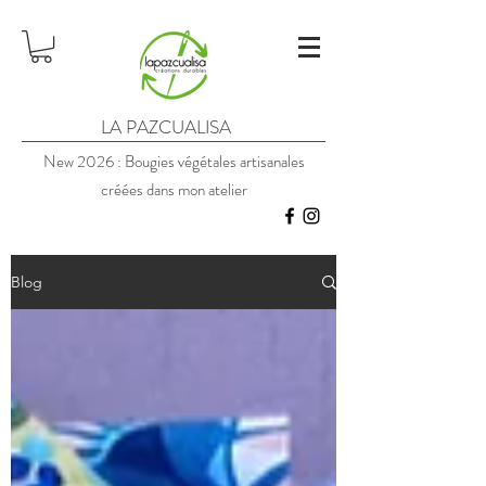
LA PAZCUALISA
New 2026 : Bougies végétales artisanales
créées dans mon atelier
Blog