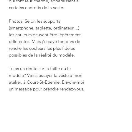
qui font leur charme, apparaissent à
certains endroits de la veste.
Photos: Selon les supports
(smartphone, tablette, ordinateur,...)
les couleurs peuvent être légèrement
différentes. Mais j'essaye toujours de
rendre les couleurs les plus fidèles
possibles de la réalité du modèle.
Tu as un doute sur la taille ou le
modèle? Viens essayer la veste à mon
atelier, à Court-St-Etienne. Envoie-moi
un message pour prendre rendez-vous.
Cette doudoune upcyclée est parfaite
pour celles et ceux qui cherchent un
accessoire écoresponsable, fait main
en Belgique, alliant style et conscience
écologique.