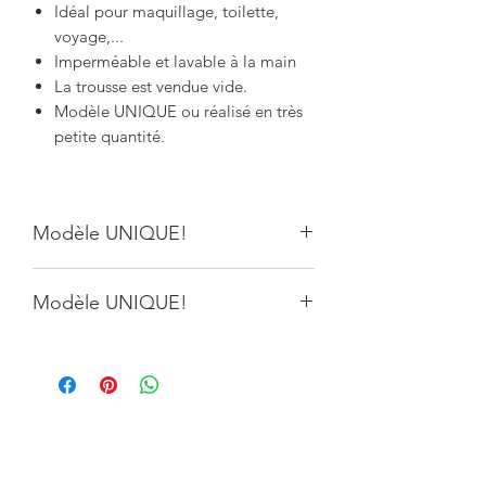
Idéal pour maquillage, toilette,
voyage,...
Imperméable et lavable à la main
La trousse est vendue vide.
Modèle UNIQUE ou réalisé en très
petite quantité.
Modèle UNIQUE!
Modèle unique ou réalisé en très petite
Modèle UNIQUE!
série, il peut y avoir de légères
différences par rapport à la photo.
Modèle unique ou réalisé en très petite
série, il peut y avoir de légères
différences par rapport à la photo.
Vous aimerez aussi: