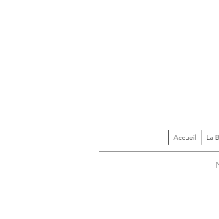
Accueil
La 
Acces
N