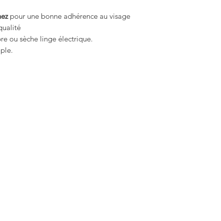
nez
pour une bonne adhérence au visage
ualité
bre ou sèche linge électrique.
mple.