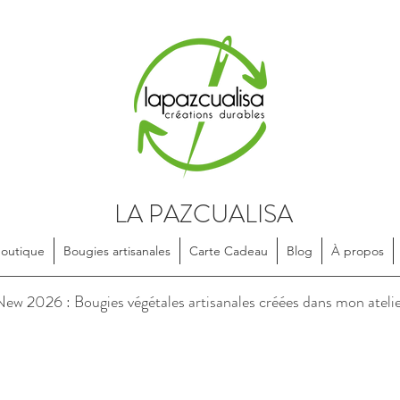
LA PAZCUALISA
Boutique
Bougies artisanales
Carte Cadeau
Blog
À propos
soires en textile, dessinés et confectionnés de manière artisanale, e
ew 2026 : Bougies végétales artisanales créées dans mon ateli