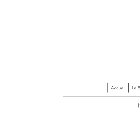
Accueil
La 
Acces
N