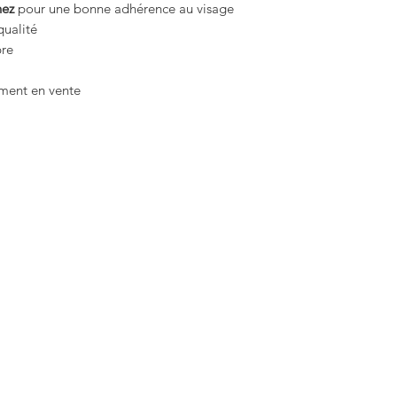
nez
pour une bonne adhérence au visage
ualité
bre
ement en vente