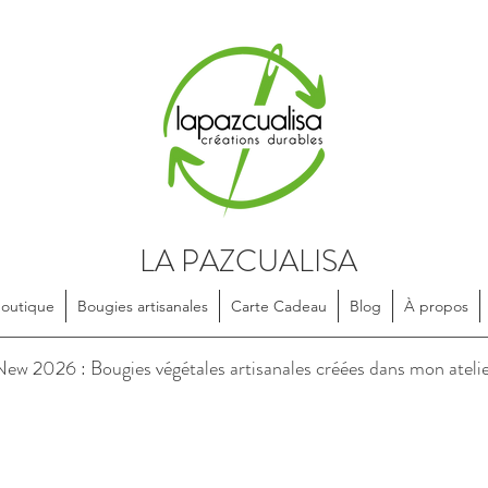
LA PAZCUALISA
Boutique
Bougies artisanales
Carte Cadeau
Blog
À propos
soires en textile, dessinés et confectionnés de manière artisanale, e
ew 2026 : Bougies végétales artisanales créées dans mon ateli