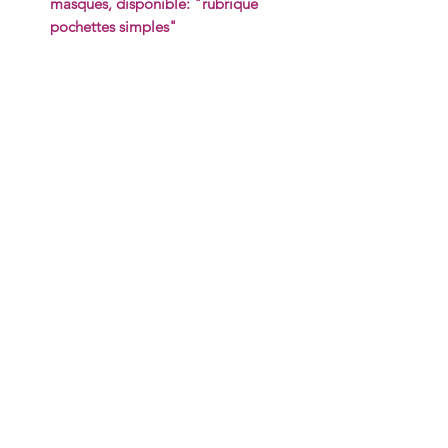
masques, disponible: "rubrique
pochettes simples"
Vous aimerez aussi: