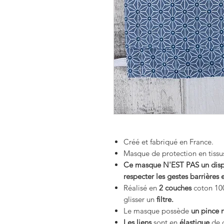
Créé et fabriqué en France.
Masque de protection en tissu
Ce masque N'EST PAS un dispos
respecter les gestes barrières e
Réalisé en
2 couches
coton 100
glisser un
filtre.
Le masque possède
un pince 
Les liens
sont en
élastique
de q