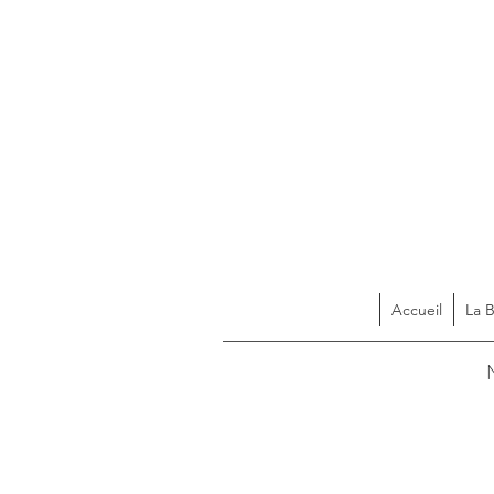
Accueil
La 
Acces
N