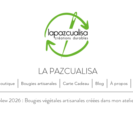
LA PAZCUALISA
Boutique
Bougies artisanales
Carte Cadeau
Blog
À propos
soires en textile, dessinés et confectionnés de manière artisanale, e
ew 2026 : Bougies végétales artisanales créées dans mon ateli