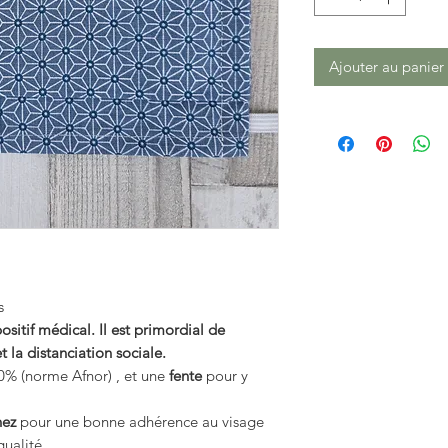
Ajouter au panier
s
itif médical. Il est primordial de
t la distanciation sociale.
% (norme Afnor) , et une
fente
pour y
nez
pour une bonne adhérence au visage
ualité