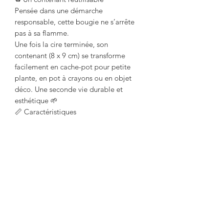
Pensée dans une démarche
responsable, cette bougie ne s’arrête
pas à sa flamme.
Une fois la cire terminée, son
contenant (8 x 9 cm) se transforme
facilement en cache-pot pour petite
plante, en pot à crayons ou en objet
déco. Une seconde vie durable et
esthétique 🌱
📏 Caractéristiques
Dimensions : 8 x 9 cm
Cire : coco & soja 100 % végétale
Parfum : lavande – fabrication
française (Grasse)
Fabrication : artisanale
Usage : intérieur
Une bougie naturelle et relaxante,
idéale pour apporter une touche de