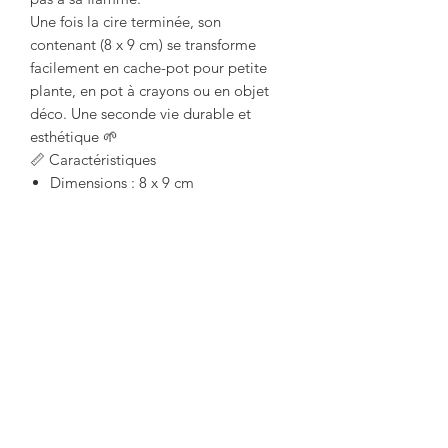
Une fois la cire terminée, son
contenant (8 x 9 cm) se transforme
facilement en cache-pot pour petite
plante, en pot à crayons ou en objet
déco. Une seconde vie durable et
esthétique 🌱
📏 Caractéristiques
Dimensions : 8 x 9 cm
Cire : coco & soja 100 % végétale
Parfum : figue – fabrication
française (Grasse)
Fabrication : artisanale
Usage : intérieur
Une bougie naturelle, élégante et
durable, parfaite pour créer une
atmosphère douce et authentique
chez soi.