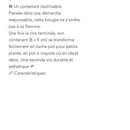
♻ Un contenant réutilisable
Pensée dans une démarche
responsable, cette bougie ne s’arrête
pas à sa flamme.
Une fois la cire terminée, son
contenant (8 x 9 cm) se transforme
facilement en cache-pot pour petite
plante, en pot à crayons ou en objet
déco. Une seconde vie durable et
esthétique 🌱
📏 Caractéristiques
Dimensions : 8 x 9 cm
Cire : coco & soja 100 % végétale
Parfum : eucalyptus – fabrication
française (Grasse)
Fabrication : artisanale
Usage : intérieur
Une bougie naturelle, fraîche et