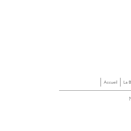
Accueil
La 
Acces
N