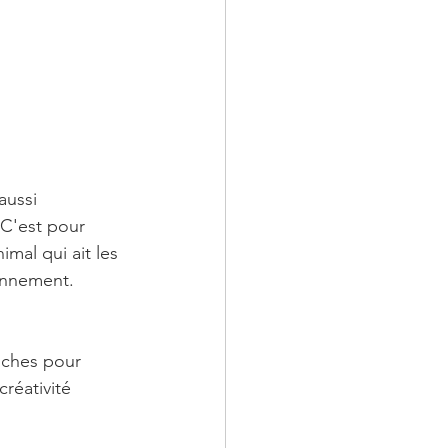
aussi 
 C'est pour 
imal qui ait les 
onnement.
nches pour 
réativité 