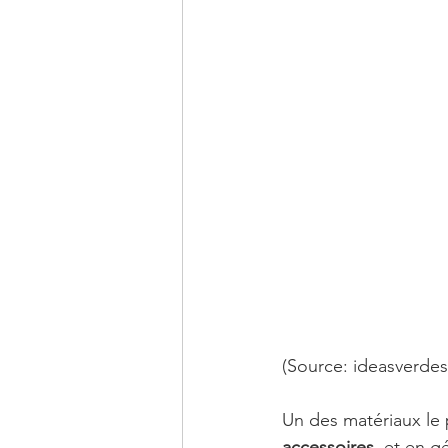
(Source: ideasverdes
Un des matériaux le pl
accessoires
, et en g