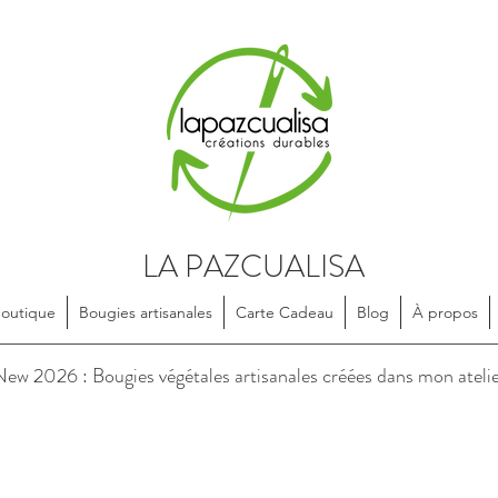
LA PAZCUALISA
Boutique
Bougies artisanales
Carte Cadeau
Blog
À propos
soires en textile, dessinés et confectionnés de manière artisanale, e
ew 2026 : Bougies végétales artisanales créées dans mon ateli