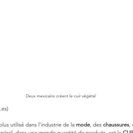
Deux mexicains créent le cuir végétal
.es)
us utilisé dans l’industrie de la 
mode
, des 
chaussures
,
énéral, dans une grande quantité de produits, est le 
CUIR